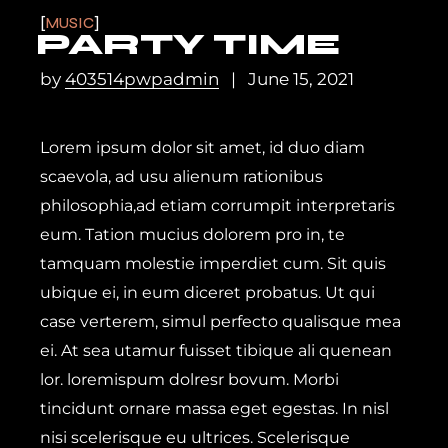
MUSIC
PARTY TIME
by
403514pwpadmin
June 15, 2021
Lorem ipsum dolor sit amet, id duo diam
scaevola, ad usu alienum rationibus
philosophia,ad etiam corrumpit interpretaris
eum. Tation mucius dolorem pro in, te
tamquam molestie imperdiet cum. Sit quis
ubique ei, in eum diceret probatus. Ut qui
case verterem, simul perfecto qualisque mea
ei. At sea utamur fuisset tibique ali quenean
lor. loremispum dolresr bovum. Morbi
tincidunt ornare massa eget egestas. In nisl
nisi scelerisque eu ultrices. Scelerisque