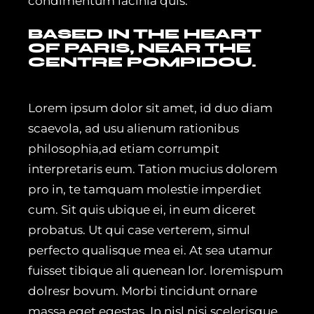
condimentum lacinia quis.
BASED IN THE HEART
OF PARIS, NEAR THE
CENTRE POMPIDOU.
Lorem ipsum dolor sit amet, id duo diam
scaevola, ad usu alienum rationibus
philosophia,ad etiam corrumpit
interpretaris eum. Tation mucius dolorem
pro in, te tamquam molestie imperdiet
cum. Sit quis ubique ei, in eum diceret
probatus. Ut qui case verterem, simul
perfecto qualisque mea ei. At sea utamur
fuisset tibique ali quenean lor. loremispum
dolresr bovum. Morbi tincidunt ornare
massa eget egestas. In nisl nisi scelerisque