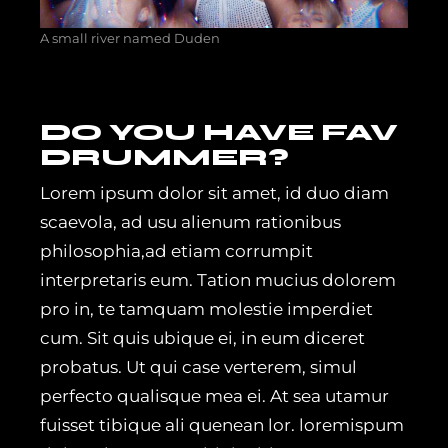
A small river named Duden
DO YOU HAVE FAV
DRUMMER?
Lorem ipsum dolor sit amet, id duo diam
scaevola, ad usu alienum rationibus
philosophia,ad etiam corrumpit
interpretaris eum. Tation mucius dolorem
pro in, te tamquam molestie imperdiet
cum. Sit quis ubique ei, in eum diceret
probatus. Ut qui case verterem, simul
perfecto qualisque mea ei. At sea utamur
fuisset tibique ali quenean lor. loremispum